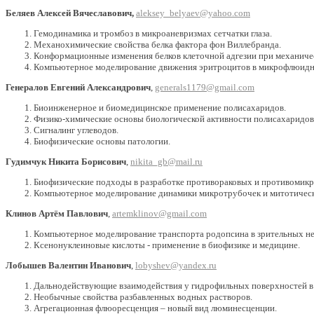
Беляев Алексей Вячеславович,
aleksey_belyaev@yahoo.com
Гемодинамика и тромбоз в микроаневризмах сетчатки глаза.
Механохимические свойства белка фактора фон Виллебранда.
Конформационные изменения белков клеточной адгезии при механиче
Компьютерное моделирование движения эритроцитов в микрофлюидн
Генералов Евгений Александрович
,
generals1179@gmail.com
Биоинженерное и биомедицинское применение полисахаридов.
Физико-химические основы биологической активности полисахаридов
Сигналинг углеводов.
Биофизические основы патологии.
Гудимчук Никита Борисович
,
nikita_gb@mail.ru
Биофизические подходы в разработке противораковых и противомик
Компьютерное моделирование динамики микротрубочек и митотическо
Клинов Артём Павлович
,
artemklinov@gmail.com
Компьютерное моделирование транспорта родопсина в зрительных н
Ксенонуклеиновые кислоты - применение в биофизике и медицине.
Лобышев Валентин Иванович
,
lobyshev@yandex.ru
Дальнодействующие взаимодействия у гидрофильных поверхностей в 
Необычные свойства разбавленных водных растворов.
Агрегационная флюоресценция – новый вид люминесценции.