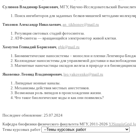
Сулимов Владимир Борисович
, МГУ, Научно-Исследовательский Вычислит
Поиск ингибиторов для заданных белков-мишеней методами молекуля
Тихонов Александр Николаевич
,
an_tikhonov@mail.ru
Регуляция световых стадий фотосинтеза.
АТФ-синтеза — вращающийся электромотор живой клетки.
Хомутов Геннадий Борисович
,
gbk@mail.ru
Биомиметические наносистемы – монослои и пленки Ленгмюра-Блодж
Коллоидные наносистемы для управляемой доставки и высвобождения
Магнитные наночастицы оксидов железа в природе и в биомедицинск
Яковенко Леонид Владимирович
,
leo.yakovenko@mail.ru
Липидные ионные каналы.
Механизмы действия местных анестетиков.
Возможная роль липидов в происхождении жизни.
Что такое биологические коды и как они появились?
Последнее обновление: 25.07.2024
Кафедра биофизики физического факультета МГУ, 2011-2026
YJSimpleGrid Jo
Темы курсовых работ