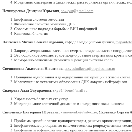
Модельная кластерная и фактическая растворимость органических мо
Нечипуренко Дмитрий Юрьевич
,
ne4ipur@gmail.com
Биофизика системы гемостаза
Физические свойства молекулы ДНК
Современные подходы борьбы с ВИЧ-инфекцией
Квантовая биология
Пантелеев Михаил Александрович
, кафедра медицинской физики,
mapantel
Запрограммированная клеточная смерть и старение клеток сосудистог
Эволюционное компьютерное моделирование свертывания крови и кле
Мембранно-зависимые ферменты и реакции системы крови
Свешникова Анастасия Никитична
,
a.sveshnikova@physics.msu.ru
Принципы кодирования и декодирования информации в живой клетке.
Молекулярные механизмы образования ДНК-ловушек нейтрофилов
Сидорова Алла Эдуардовна
,
sky314bone@mail.ru
Хиральность белковых структур
Моделирование клеточной динамики в эпидермисе кожи человека
Симоненко Екатерина Юрьевна
,
ksimonenko@inbox.ru
,
Яковенко Сергей 
Проблемы криобиологии: криопротекторы, режимы криоконсервации, 
Биофизические принципы во вспомогательных репродуктивных техно
Биофизика патофизиологических процессов, вызванных возбудителем 