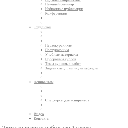
Научный семинар
Избранные публикации
Конференции
Студентам
Первокурсникам
Поступающим
Учебные материалы
Программы курсов
Темы курсовых работ
Задачи спецпрактикума кафедры
Аспирантам
Спецкурсы для аспирантов
Видео
Контакты
Темы курсовых работ для 2 курса