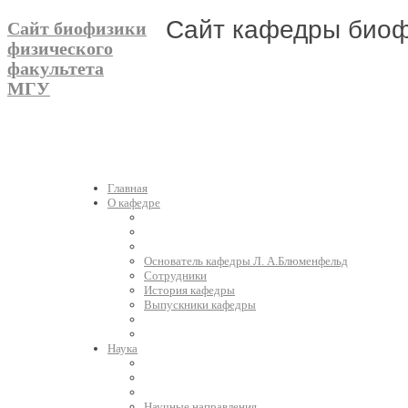
Сайт кафедры биоф
Сайт биофизики
физического
факультета
МГУ
Главная
О кафедре
Основатель кафедры Л. А.Блюменфельд
Сотрудники
История кафедры
Выпускники кафедры
Наука
Научные направления