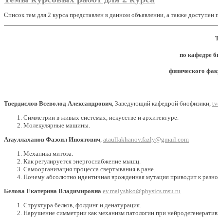
Список тем для 2 курса представлен в данном объявлении, а также доступен 
по кафедре б
физического фа
Твердислов Всеволод Александрович
, Заведующий кафедрой биофизики,
tv
Симметрии в живых системах, искусстве и архитектуре.
Молекулярные машины.
Атауллаханов Фазоил Иноятович
,
ataullakhanov.fazly@gmail.com
Механика митоза.
Как регулируется энергоснабжение мышц.
Самоорганизация процесса свертывания в ране.
Почему абсолютно идентичная врожденная мутация приводит к разной
Белова Екатерина Владимировна
ev.malyshko@physics.msu.ru
Структура белков, фолдинг и денатурация.
Нарушение симметрии как механизм патологии при нейродегенератив