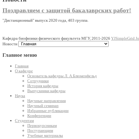
Поздравляем с защитой бакалаврских работ!
"Дистанционный" выпуск 2020 года, 403 группа.
Кафедра биофизики физического факультета МГУ, 2011-2026
YJSimpleGrid Jo
Новости
Главное
меню
Главная
О кафедре
Основатель кафедры Л. А.Блюменфельд
Сотрудники
История кафедры
Выпускники кафедры
Наука
Научные направления
Научный семинар
Избранные публикации
Конференции
Студентам
Первокурсникам
Поступающим
Учебные материалы