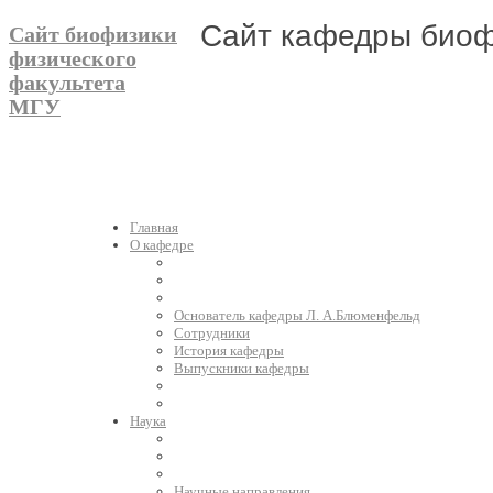
Сайт кафедры биоф
Сайт биофизики
физического
факультета
МГУ
Главная
О кафедре
Основатель кафедры Л. А.Блюменфельд
Сотрудники
История кафедры
Выпускники кафедры
Наука
Научные направления