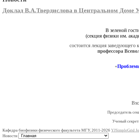
Доклад В.А.Твердислова в Центральном Доме 
В зеленой гос
(секция физики им. акад
состоится лекция заведующего 
профессора Всево
«
Проблемы
Вхо
Председатель секц
Ученый секретар
Кафедра биофизики физического факультета МГУ, 2011-2026
YJSimpleGrid Jo
Новости