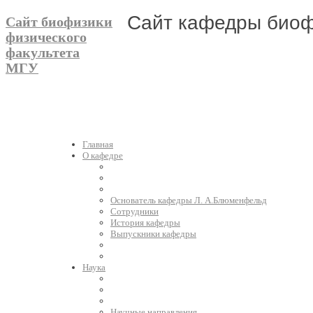
Сайт кафедры биоф
Сайт биофизики
физического
факультета
МГУ
Главная
О кафедре
Основатель кафедры Л. А.Блюменфельд
Сотрудники
История кафедры
Выпускники кафедры
Наука
Научные направления